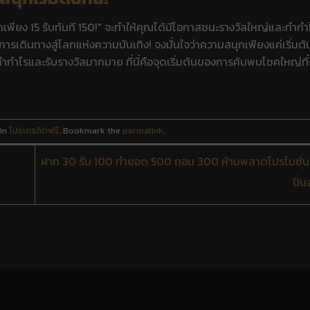
ฝากเพียง 15 รับทันที 150!" จะทำให้คุณได้มีโอกาสชนะรางวัลใหญ่และทำ
ับการเดินทางสู่โลกแห่งความบันเทิง! จงมั่นใจว่าความสนุกเพียงแค่เริ่มต้น
ทำกำไรและรับรางวัลมากมาย ที่นี่คือจุดเริ่มต้นของการค้นพบโชคใหญ่ที
 in
โปรเครดิตฟรี
. Bookmark the
permalink
.
ฝาก 30 รับ 100 ทำยอด 500 ถอน 300 ห้ามพลาดโปรโมชั่
ปั่