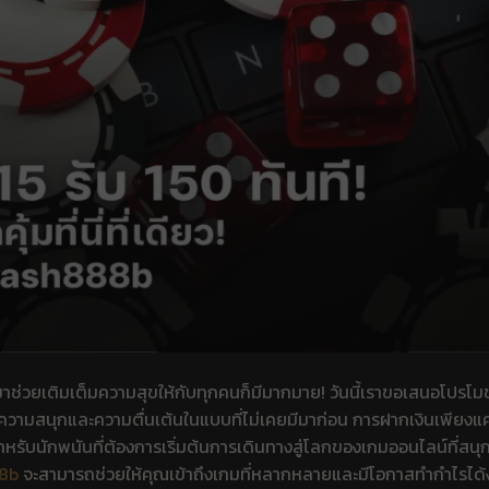
มาช่วยเติมเต็มความสุขให้กับทุกคนก็มีมากมาย! วันนี้เราขอเสนอโปรโมชั่
ับความสนุกและความตื่นเต้นในแบบที่ไม่เคยมีมาก่อน การฝากเงินเพียงแค
สำหรับนักพนันที่ต้องการเริ่มต้นการเดินทางสู่โลกของเกมออนไลน์ที่สนุก
8b
จะสามารถช่วยให้คุณเข้าถึงเกมที่หลากหลายและมีโอกาสทำกำไรได้ง