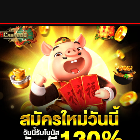
้วย! เพียงแค่คุณทำการฝากเงิน 15 บาท ผ่านช่องทางที่เรามีให้ คุณจะไ
บเกมที่คุณชื่นชอบได้อย่างเต็มที่ ที่สำคัญ คุณไม่ต้องมีขั้นตอนยุ่งยา
สนุกสนานและน่าตื่นเต้นในเวลาอันสั้น ไม่ต้องรอนาน หรือกังวลเรื่องการฝา
มีโอกาสสร้างกำไรจากเกมต่างๆ ที่เราให้บริการ!
 ด่วนก่อนหมดเวลา
กัน โปรโมชั่นนี้คือคำตอบ! เราขอเชิญชวนคุณให้รีบเข้ามาร่วมสนุกที่น
้สนุกจนลืมวันลืมคืน! เรามีเกมที่หลากหลายให้คุณเลือกเล่น ไม่ว่าจะเ
ฟกต์ที่ตื่นเต้น เราพร้อมที่จะทำให้คุณหลงใหลไปกับโลกแห่งความบันเทิง
รพลาด! มาร่วมสนุกกันเถอะ
ฝาก 15 รับ 150 !" ถูกออกแบบมาเพื่อให้ผู้เล่นทุกคนได้สัมผัสประสบการณ