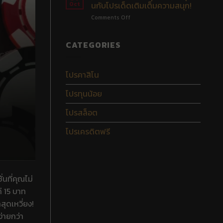
50
สุด
นกับโปรเด็ดเติมเต็มความสนุก!
Oct
รับ
เด็ด
on
Comments Off
150
ห้าม
ฝาก
สนุก
พลาด
3
ไม่รู้
สมัคร
รับ
CATEGORIES
จบ
รับ
100
กับ
ทันที
ล่าสุด
คา
รับ
สิ
โปรคาสิโน
โชค
โน
สุด
ออนไลน์
โปรทุนน้อย
ฟิ
อันดับ
นกับ
1
โปร
โปรสล็อต
เด็ด
เติม
โปรเครดิตฟรี
เต็ม
ความ
สนุก!
นที่คุณไม่
่ 15 บาท
สุดเหวี่ยง!
่ายกว่า