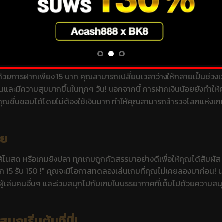
่ว่าคุณจะเล่นเพื่อความสนุกหรือเพื่อหารายได้เสริม! ร่วมสนุกกับเพื่อน
เงินน้อยๆ ก็สามารถแบ่งปันความสุขนี้ให้กับคนรอบข้างได้อีกด้วย เราเ
งแน่นอน!
างด้วย ฝาก 15 รับ 150
ไป ด้วยการฝากเพียง 15 บาท คุณสามารถเปลี่ยนเวลาว่างให้กลายเป็นช่วงเว
นและมีความสุขมากขึ้นในทุกๆ วัน! นอกจากนี้ การฝากเงินน้อยยังทำให้
คุณชื่นชอบได้โดยไม่ต้องใช้เงินมาก ทำให้คุณสามารถสำรวจโลกแห่งเก
ลย
สิโนสด หรือเกมยิงปลา ทุกเกมถูกคัดสรรมาอย่างดีเพื่อให้คุณได้สัมผัส
ฝาก 15 รับ 150 !" คุณจะมีโอกาสทดลองเล่นเกมที่คุณไม่เคยลองมาก่อน! 
บผู้เล่นคนอื่นๆ และร่วมสนุกไปกับเกมในบรรยากาศที่เต็มไปด้วยความส
กเริ่มต้นที่นี่!