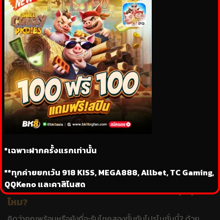
เปลี่ยนแปลงชีวิตของคุณได้อย่างรวดเร็ว เมื่อคุณใช้โบนัสนี้ใน
การเล่นเกมที่คุณชื่นชอบ มันไม่ใช่แค่การเล่นเกมธรรมดา แต่
เป็นการเดินทางที่เต็มไปด้วยความหวังและความตื่นเต้น โอกาส
ในการชนะรางวัลที่มีมูลค่าสูงก็รอคุณอยู่ที่นี่!
อย่าพลาด! ฝาก 15 รับ 100 ความสนุกและโชคดีรอ
คุณอยู่ที่นี่
ในโลกที่เต็มไปด้วยความไม่แน่นอน การลงทุนเพียง 15 บาทเพื่อ
รับโบนัส 100 บาทเป็นโอกาสที่คุณไม่ควรมองข้าม ความสนุก
และการลุ้นโชคกำลังรอคุณอยู่ที่นี่ พร้อมกับโอกาสในการชนะ
รางวัลที่คุณอาจไม่เคยคิดว่าจะเป็นจริง พร้อมที่จะเปิด
ประสบการณ์ใหม่ในโลกของคาสิโนออนไลน์หรือยัง? อย่ารอช้า!
*เฉพาะฝากครั้งแรกเท่านั้น
มาร่วมสนุกกับโปรโมชั่นนี้และสัมผัสความตื่นเต้นในทุกการเล่น
เกมที่คุณเลือก!
**ทุกค่ายยกเว้น 918 KISS, MEGA888, Allbet, TC Gaming,
QQKeno และคาสิโนสด
พร้อมรับโชคสองชั้นกับการ ฝาก 15 รับ 100 สุดคุ้มนี้
ไหม?
คิดว่าคุณพร้อมหรือยังที่จะรับโชคสองชั้นกับโปรโมชั่นนี้? ด้วย