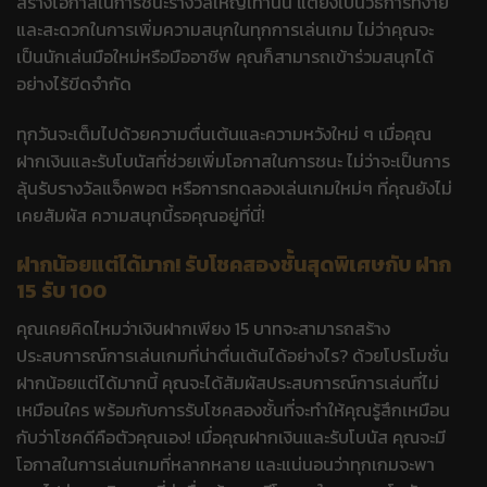
สร้างโอกาสในการชนะรางวัลใหญ่เท่านั้น แต่ยังเป็นวิธีการที่ง่าย
และสะดวกในการเพิ่มความสนุกในทุกการเล่นเกม ไม่ว่าคุณจะ
เป็นนักเล่นมือใหม่หรือมืออาชีพ คุณก็สามารถเข้าร่วมสนุกได้
อย่างไร้ขีดจำกัด
ทุกวันจะเต็มไปด้วยความตื่นเต้นและความหวังใหม่ ๆ เมื่อคุณ
ฝากเงินและรับโบนัสที่ช่วยเพิ่มโอกาสในการชนะ ไม่ว่าจะเป็นการ
ลุ้นรับรางวัลแจ็คพอต หรือการทดลองเล่นเกมใหม่ๆ ที่คุณยังไม่
เคยสัมผัส ความสนุกนี้รอคุณอยู่ที่นี่!
ฝากน้อยแต่ได้มาก! รับโชคสองชั้นสุดพิเศษกับ ฝาก
15 รับ 100
คุณเคยคิดไหมว่าเงินฝากเพียง 15 บาทจะสามารถสร้าง
ประสบการณ์การเล่นเกมที่น่าตื่นเต้นได้อย่างไร? ด้วยโปรโมชั่น
ฝากน้อยแต่ได้มากนี้ คุณจะได้สัมผัสประสบการณ์การเล่นที่ไม่
เหมือนใคร พร้อมกับการรับโชคสองชั้นที่จะทำให้คุณรู้สึกเหมือน
กับว่าโชคดีคือตัวคุณเอง! เมื่อคุณฝากเงินและรับโบนัส คุณจะมี
โอกาสในการเล่นเกมที่หลากหลาย และแน่นอนว่าทุกเกมจะพา