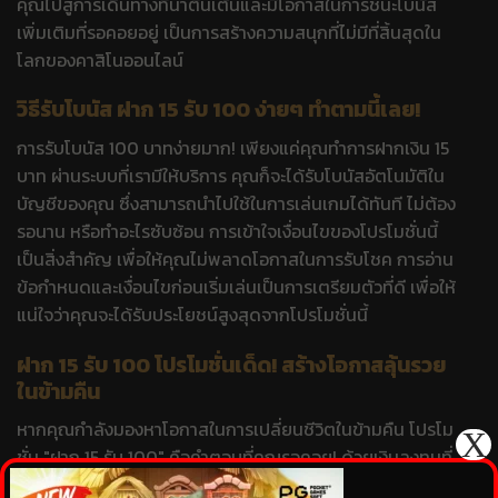
คุณไปสู่การเดินทางที่น่าตื่นเต้นและมีโอกาสในการชนะโบนัส
เพิ่มเติมที่รอคอยอยู่ เป็นการสร้างความสนุกที่ไม่มีที่สิ้นสุดใน
โลกของคาสิโนออนไลน์
วิธีรับโบนัส ฝาก 15 รับ 100 ง่ายๆ ทำตามนี้เลย!
การรับโบนัส 100 บาทง่ายมาก! เพียงแค่คุณทำการฝากเงิน 15
บาท ผ่านระบบที่เรามีให้บริการ คุณก็จะได้รับโบนัสอัตโนมัติใน
บัญชีของคุณ ซึ่งสามารถนำไปใช้ในการเล่นเกมได้ทันที ไม่ต้อง
รอนาน หรือทำอะไรซับซ้อน การเข้าใจเงื่อนไขของโปรโมชั่นนี้
เป็นสิ่งสำคัญ เพื่อให้คุณไม่พลาดโอกาสในการรับโชค การอ่าน
ข้อกำหนดและเงื่อนไขก่อนเริ่มเล่นเป็นการเตรียมตัวที่ดี เพื่อให้
แน่ใจว่าคุณจะได้รับประโยชน์สูงสุดจากโปรโมชั่นนี้
ฝาก 15 รับ 100 โปรโมชั่นเด็ด! สร้างโอกาสลุ้นรวย
ในข้ามคืน
หากคุณกำลังมองหาโอกาสในการเปลี่ยนชีวิตในข้ามคืน โปรโม
X
ชั่น "ฝาก 15 รับ 100" คือคำตอบที่คุณรอคอย! ด้วยเงินลงทุนที่
น้อย คุณสามารถเข้าถึงโอกาสในการชนะรางวัลใหญ่ที่อาจ