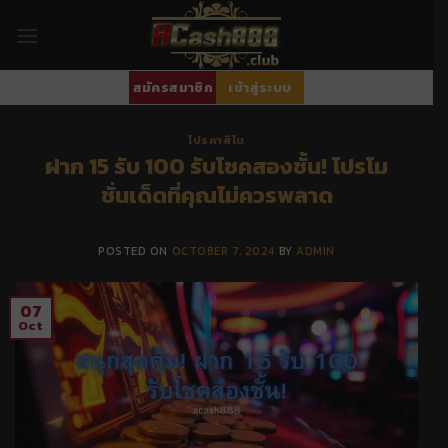
Skip
to
content
สมัครสมาชิก
เข้าสู่ระบบ
โปรคาสิโน
ฝาก 15 รับ 100 รับโชคสองชั้น! โปรโม
ชั่นเด็ดที่คุณไม่ควรพลาด
POSTED ON
OCTOBER 7, 2024
BY
ADMIN
07
Oct