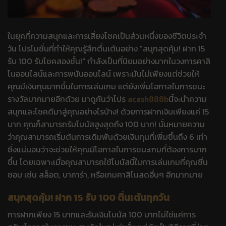
ในยุคที่ความสนุกและการเสี่ยงโชคเป็นส่วนหนึ่งของชีวิตประจำ
วัน โปรโมชั่นที่ทำให้คุณรู้สึกตื่นเต้นอย่าง "สนุกสุดคุ้ม! ฝาก 15
รับ 100 รับโชคสองชั้น!" กำลังเป็นที่นิยมอย่างมากในวงการคาสิ
โนออนไลน์และการพนันออนไลน์ เพราะมันไม่เพียงแต่ช่วยให้
คุณมีเงินทุนมากขึ้นในการเล่นเกม แต่ยังเพิ่มโอกาสในการชนะ
รางวัลมากมายอีกด้วย มาดูกันว่าโปร
acash888b
นี้จะนำความ
สนุกและโชคดีมาสู่คุณอย่างไรบ้าง! ด้วยการฝากเงินเพียงแค่ 15
บาท คุณก็สามารถรับโบนัสสูงสุดถึง 100 บาท! นั่นหมายความ
ว่าคุณสามารถเริ่มต้นการเดิมพันด้วยเงินทุนที่เพิ่มขึ้นถึง 6 เท่า
ซึ่งแน่นอนว่าจะช่วยให้คุณมีโอกาสในการชนะเกมที่ต้องการมาก
ขึ้น โดยเฉพาะเมื่อคุณสามารถใช้โบนัสนี้ในการเล่นเกมที่คุณชื่น
ชอบ เช่น สล็อต, บาคาร่า, หรือเกมคาสิโนสดอื่นๆ อีกมากมาย
สนุกสุดคุ้ม! ฝาก 15 รับ 100 ตื่นเต้นทุกวัน
การฝากเพียง 15 บาทและรับเงินโบนัส 100 บาทไม่ใช่แค่การ