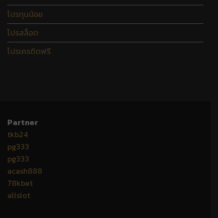
สุด
ออนไลน์
โปรทุนน้อย
ฟิ
อันดับ
นกับ
1
โปร
โปรสล็อต
เด็ด
เติม
โปรเครดิตฟรี
เต็ม
ความ
สนุก!
Partner
tkb24
pg333
pg333
acash888
78kbet
allslot